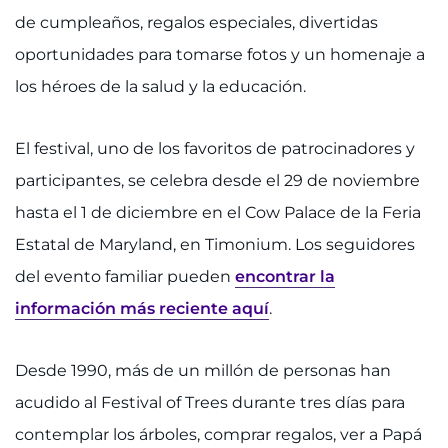
888-554-2080
de cumpleaños, regalos especiales, divertidas
oportunidades para tomarse fotos y un homenaje a
Donar
los héroes de la salud y la educación.
Formas de donar
El festival, uno de los favoritos de patrocinadores y
Acerca de
participantes, se celebra desde el 29 de noviembre
hasta el 1 de diciembre en el Cow Palace de la Feria
Empleos
Estatal de Maryland, en Timonium. Los seguidores
del evento familiar pueden
encontrar la
Eventos
información más reciente aquí
.
Docentes + personal
Desde 1990, más de un millón de personas han
Ubicaciones
acudido al Festival of Trees durante tres días para
MyChart
contemplar los árboles, comprar regalos, ver a Papá