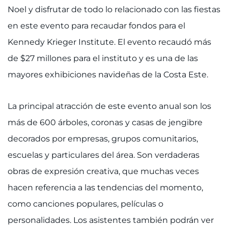
Noel y disfrutar de todo lo relacionado con las fiestas
QUIERO
en este evento para recaudar fondos para el
Kennedy Krieger Institute. El evento recaudó más
Concertar una cita
de $27 millones para el instituto y es una de las
Acceder a Epic CareLink
mayores exhibiciones navideñas de la Costa Este.
Acceder a la red
La principal atracción de este evento anual son los
más de 600 árboles, coronas y casas de jengibre
Ver cómo llegar
decorados por empresas, grupos comunitarios,
Solicitar historias clínicas
escuelas y particulares del área. Son verdaderas
obras de expresión creativa, que muchas veces
Buscar un especialista
hacen referencia a las tendencias del momento,
Buscar departamentos
como canciones populares, películas o
personalidades. Los asistentes también podrán ver