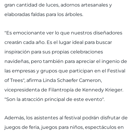
Buscar empleos
gran cantidad de luces, adornos artesanales y
elaboradas faldas para los árboles.
Donar u ofrecerme como voluntario
Contactar al Instituto
"Es emocionante ver lo que nuestros diseñadores
crearán cada año. Es el lugar ideal para buscar
Referir a un paciente
inspiración para sus propias celebraciones
Pagar mi factura
navideñas, pero también para apreciar el ingenio de
las empresas y grupos que participan en el Festival
of Trees", afirma Linda Schaefer Cameron,
vicepresidenta de Filantropía de Kennedy Krieger.
"Son la atracción principal de este evento".
Además, los asistentes al festival podrán disfrutar de
juegos de feria, juegos para niños, espectáculos en