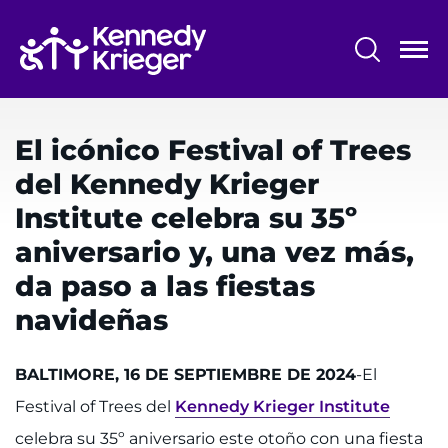
Saltar
al
contenido
principal
Menú
Centros y programas
del
El icónico Festival of Trees
Investigación
sistema
del Kennedy Krieger
Capacitación
Institute celebra su 35º
Escuelas
aniversario y, una vez más,
da paso a las fiestas
Comunidad
navideñas
ASISTENCIA IDIOMÁTICA
BALTIMORE, 16 DE SEPTIEMBRE DE 2024
-El
REFERIR A UN PACIENTE
Festival of Trees del
Kennedy Krieger Institute
SOLICITAR UNA CITA
celebra su 35º aniversario este otoño con una fiesta