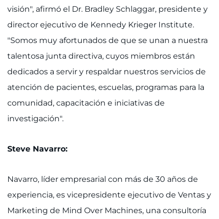
visión", afirmó el Dr. Bradley Schlaggar, presidente y
QUIERO
director ejecutivo de Kennedy Krieger Institute.
"Somos muy afortunados de que se unan a nuestra
Concertar una cita
talentosa junta directiva, cuyos miembros están
Acceder a Epic CareLink
dedicados a servir y respaldar nuestros servicios de
atención de pacientes, escuelas, programas para la
Acceder a la red
comunidad, capacitación e iniciativas de
investigación".
Ver cómo llegar
Solicitar historias clínicas
Steve Navarro:
Buscar un especialista
Navarro, líder empresarial con más de 30 años de
Buscar departamentos
experiencia, es vicepresidente ejecutivo de Ventas y
Marketing de Mind Over Machines, una consultoría