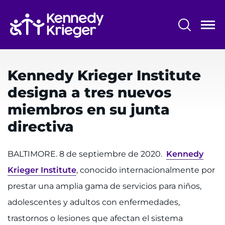
Saltar
al
contenido
principal
Menú
Centros y programas
del
Kennedy Krieger Institute
Investigación
sistema
designa a tres nuevos
Capacitación
miembros en su junta
Escuelas
directiva
Comunidad
BALTIMORE. 8 de septiembre de 2020.
Kennedy
Krieger Institute
, conocido internacionalmente por
ASISTENCIA IDIOMÁTICA
prestar una amplia gama de servicios para niños,
REFERIR A UN PACIENTE
adolescentes y adultos con enfermedades,
SOLICITAR UNA CITA
trastornos o lesiones que afectan el sistema