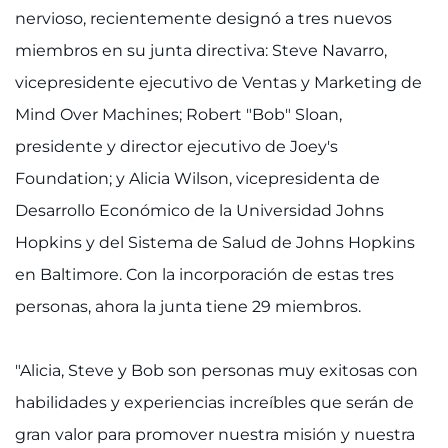
888-554-2080
nervioso, recientemente designó a tres nuevos
miembros en su junta directiva: Steve Navarro,
Donar
vicepresidente ejecutivo de Ventas y Marketing de
Mind Over Machines; Robert "Bob" Sloan,
Formas de donar
presidente y director ejecutivo de Joey's
Acerca de
Foundation; y Alicia Wilson, vicepresidenta de
Desarrollo Económico de la Universidad Johns
Empleos
Hopkins y del Sistema de Salud de Johns Hopkins
en Baltimore. Con la incorporación de estas tres
Eventos
personas, ahora la junta tiene 29 miembros.
Docentes + personal
"Alicia, Steve y Bob son personas muy exitosas con
Ubicaciones
habilidades y experiencias increíbles que serán de
MyChart
gran valor para promover nuestra misión y nuestra