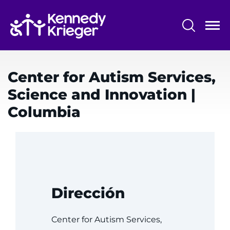
Saltar
al
contenido
principal
Menú
Centros y programas
del
Center for Autism Services,
Investigación
sistema
Science and Innovation
|
Capacitación
Columbia
Escuelas
Comunidad
ASISTENCIA IDIOMÁTICA
Dirección
REFERIR A UN PACIENTE
SOLICITAR UNA CITA
Center for Autism Services,