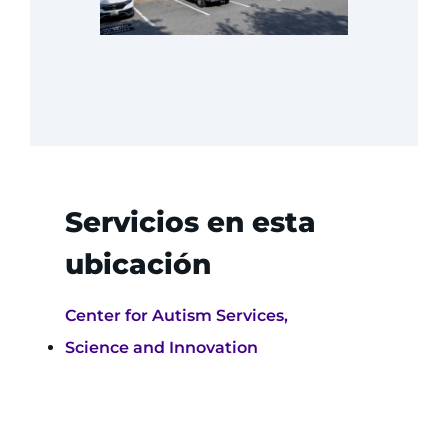
QUIERO
Concertar una cita
Acceder a Epic CareLink
Acceder a la red
Servicios en esta
Ver cómo llegar
ubicación
Solicitar historias clínicas
Center for Autism Services,
Buscar un especialista
Science and Innovation
Buscar departamentos