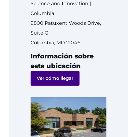
888-554-2080
Science and Innovation |
Columbia
9800 Patuxent Woods Drive,
Donar
Suite G
Formas de donar
Columbia, MD 21046
Acerca de
Información sobre
esta ubicación
Empleos
Ver cómo llegar
Eventos
Docentes + personal
Ubicaciones
MyChart