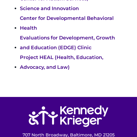
Buscar empleos
Science and Innovation
Donar u ofrecerme como voluntario
Center for Developmental Behavioral
Health
Contactar al Instituto
Evaluations for Development, Growth
Referir a un paciente
and Education (EDGE) Clinic
Project HEAL (Health, Education,
Pagar mi factura
Advocacy, and Law)
Volver a la página de inicio
707 North Broadway, Baltimore, MD 21205