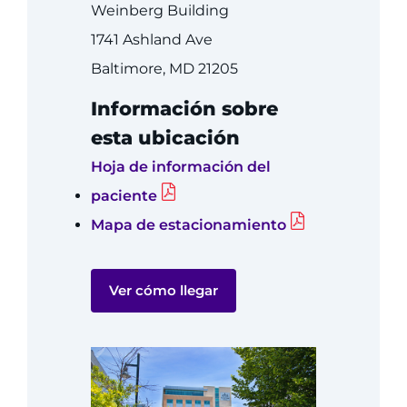
888-554-2080
Weinberg Building
1741 Ashland Ave
Baltimore, MD 21205
Donar
Información sobre
Formas de donar
esta ubicación
Acerca de
Hoja de información del
paciente
Empleos
Mapa de estacionamiento
Eventos
Ver cómo llegar
Docentes + personal
Ubicaciones
MyChart