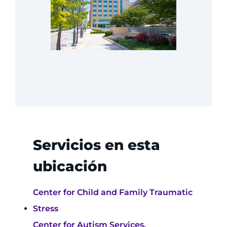
QUIERO
Concertar una cita
Acceder a Epic CareLink
Acceder a la red
Ver cómo llegar
Servicios en esta
Solicitar historias clínicas
ubicación
Buscar un especialista
Center for Child and Family Traumatic
Buscar departamentos
Stress
Center for Autism Services,