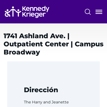
Saltar
al
contenido
principal
Menú
Centros y programas
del
1741 Ashland Ave.
|
Investigación
sistema
Outpatient Center
|
Campus
Capacitación
Broadway
Escuelas
Comunidad
ASISTENCIA IDIOMÁTICA
Dirección
REFERIR A UN PACIENTE
SOLICITAR UNA CITA
The Harry and Jeanette